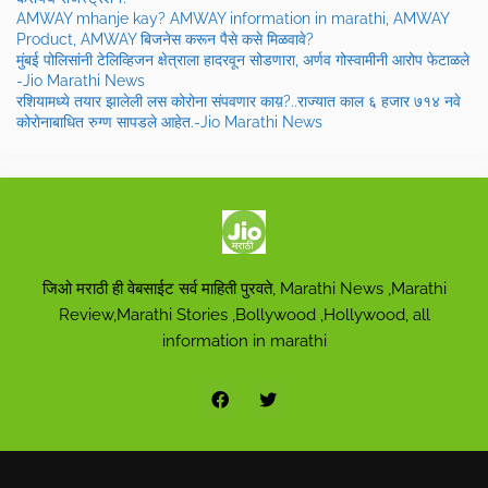
AMWAY mhanje kay? AMWAY information in marathi, AMWAY
Product, AMWAY बिजनेस करून पैसे कसे मिळवावे?
मुंबई पोलिसांनी टेलिव्हिजन क्षेत्राला हादरवून सोडणारा, अर्णव गोस्वामीनी आरोप फेटाळले
-Jio Marathi News
रशियामध्ये तयार झालेली लस कोरोना संपवणार काय़?..राज्यात काल ६ हजार ७१४ नवे
कोरोनाबाधित रुग्ण सापडले आहेत.-Jio Marathi News
जिओ मराठी ही वेबसाईट सर्व माहिती पुरवते, Marathi News ,Marathi
Review,Marathi Stories ,Bollywood ,Hollywood, all
information in marathi