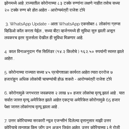
झोनमध्ये आहे ,राज्यातील कोरोनाच्या ८३ टक्के रुग्णांना लक्षणे नाहीत तसेच सध्या
२० टक्के रुग्ण बरे होत आहेत - आरोग्यमंत्री राजेश टोपे
3. WhatsApp Update - आता WhatsApp एकसोबत ८ लोकांना ग्रुप्स
व्हिडिओ कॉल करता येईल , सध्या बीटा व्हर्जनमध्ये ही सुविधा सुरु झाली असून
लवकरच इतर युजर्सला देखील ही सुविधा मिळणार आहे.
4 काल विनाअनुदान गॅस सिलिंडर (१४.२ किलोचे ) १६२.५० रुपयांनी स्वस्त झाले
आहेत .
5. कोरोनाच्या राज्यात सध्या ४५ प्रयोगशाळा कार्यरत आहेत त्यात दररोज ७
हजारांहून अधिक लोकांची चाचण्यांची होऊ शकते - आरोग्यमंत्री राजेश टोपे
6. कोरोनामुळे जगभरात जवळपास २ लाख ४० हजार लोकांचा मृत्यू झालं आहे . यात
सर्वात जास्त मृत्यू अमेरिकेत झाले आहेत एकट्या अमेरिकेत कोरोनामुळे 65 हजार
पेक्षा जास्त लोकांनाच मृत्यू झाला आहे .
7. उत्तर कोरियाच्या सरकारी न्यूज एजन्सीनं दिलेल्या वृत्तानुसार माझी उत्तर
कोरियाचे तानशाह किम जोंग उन अजून जिवंत आहेत, उत्तर कोरियाच्या 1 मे रोजी