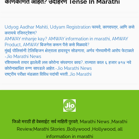
कोणकोणते आहेत? उदाहरण Tense In Marathi
Udyog Aadhar Mahiti, Udyam Registration फायदे, कागदपत्र, आणि कसे
करायचे रजिस्ट्रेशन?
AMWAY mhanje kay? AMWAY information in marathi, AMWAY
Product, AMWAY बिजनेस करून पैसे कसे मिळवावे?
मुंबई पोलिसांनी टेलिव्हिजन क्षेत्राला हादरवून सोडणारा, अर्णव गोस्वामीनी आरोप फेटाळले
-Jio Marathi News
रशियामध्ये तयार झालेली लस कोरोना संपवणार काय़?..राज्यात काल ६ हजार ७१४ नवे
कोरोनाबाधित रुग्ण सापडले आहेत.-Jio Marathi News
राष्ट्रीय परीक्षा मंडळात विविध पदांची भरती..Jio Marathi
जिओ मराठी ही वेबसाईट सर्व माहिती पुरवते, Marathi News ,Marathi
Review,Marathi Stories ,Bollywood ,Hollywood, all
information in marathi