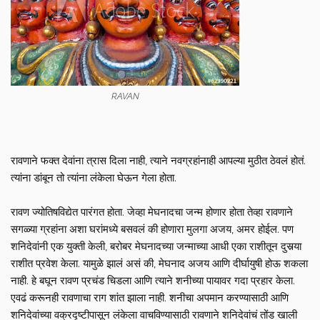
RAVAN
रावणाने फक्त देवांना त्रास दिला नाही, त्याने नवग्रहांनाही आपल्या मुठीत ठेवलं होतं.
त्यांना डांबून तो त्यांना लंकेला घेऊन गेला होता.
रावण ज्योतिषविद्येत पारंगत होता. जेव्हा मेघनादचा जन्म होणार होता तेव्हा रावणाने
सगळ्या ग्रहांना अशा घरांमध्ये बसवलं की होणारा मुलगा अजय, अमर होईल. पण
शनिदेवांनी एक युक्ती केली, बरोबर मेघनादच्या जन्माच्या आधी एका राशीतून दुसर्‍या
राशीत प्रवेश केला. यामुळे झालं असं की, मेघनाद अजय आणि दीर्घायुषी होऊ शकला
नाही. हे बघून रावण प्रचंड चिडला आणि त्याने शनीच्या पायावर गदा प्रहार केला.
एवढं करूनही रावणाचा राग शांत झाला नाही. शनीचा अपमान करण्यासाठी आणि
शनिदेवांच्या वक्रदृष्टीपासून लंकेला वाचविण्यासाठी रावणाने शनिदेवांचं तोंड खाली