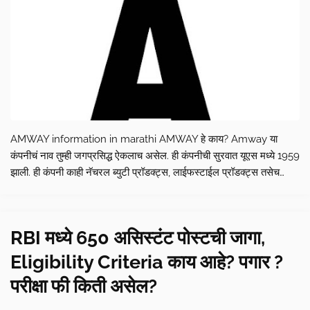
AMWAY information in marathi AMWAY हे काय? Amway या
कंपनीचं नाव तुम्ही जगप्रसिद्ध ऐकलाच असेल. ही कंपनीची सुरवात यूएस मध्ये 1959
झाली. ही कंपनी काही नॅचरल ब्युटी प्रॉडक्ट्स, लाईफस्टाईल प्रॉडक्ट्स तसेच
दैनंदिन जिवणा मधली किंवा ज्या लागणारे गोष्टी आहेत, …
RBI मध्ये 650 असिस्टंट पोस्टची जागा,
Eligibility Criteria काय आहे? पगार ?
परीक्षा फी किती असेल?