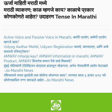
ऊर्जा माहिती मराठी मध्ये
मराठी व्याकरण; काळ म्हणजे काय? काळाचे प्रकार
कोणकोणते आहेत? उदाहरण Tense In Marathi
Active Voice and Passive Voice in Marathi, कर्तरी प्रयोग, कर्मणी प्रयोग
म्हणजे काय?
Udyog Aadhar Mahiti, Udyam Registration फायदे, कागदपत्र, आणि कसे
करायचे रजिस्ट्रेशन?
AMWAY mhanje kay? AMWAY information in marathi, AMWAY
Product, AMWAY बिजनेस करून पैसे कसे मिळवावे?
मुंबई पोलिसांनी टेलिव्हिजन क्षेत्राला हादरवून सोडणारा, अर्णव गोस्वामीनी आरोप फेटाळले
-Jio Marathi News
रशियामध्ये तयार झालेली लस कोरोना संपवणार काय़?..राज्यात काल ६ हजार ७१४ नवे
कोरोनाबाधित रुग्ण सापडले आहेत.-Jio Marathi News