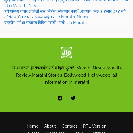
मुंबई पोलिसांनी टेलिव्हिजन क्षेत्राला हादरवून सोडणारा, अर्णव गोस्वामीनी आरोप फेटाळले
-Jio Marathi News
रशियामध्ये तयार झालेली लस कोरोना संपवणार काय़?..राज्यात काल ६ हजार ७१४ नवे
कोरोनाबाधित रुग्ण सापडले आहेत.-Jio Marathi News
राष्ट्रीय परीक्षा मंडळात विविध पदांची भरती..Jio Marathi
जिओ मराठी ही वेबसाईट सर्व माहिती पुरवते, Marathi News ,Marathi
Review,Marathi Stories ,Bollywood ,Hollywood, all
information in marathi
Home
About
Contact
RTL Version