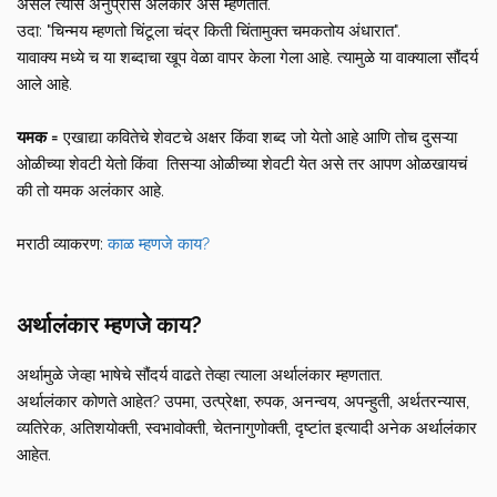
असेल त्यास अनुप्रास अलंकार असे म्हणतात.
उदा: "चिन्मय म्हणतो चिंटूला चंद्र किती चिंतामुक्त चमकतोय अंधारात".
यावाक्य मध्ये च या शब्दाचा खूप वेळा वापर केला गेला आहे. त्यामुळे या वाक्याला सौंदर्य
आले आहे.
यमक =
एखाद्या कवितेचे शेवटचे अक्षर किंवा शब्द जो येतो आहे आणि तोच दुसऱ्या
ओळीच्या शेवटी येतो किंवा तिसऱ्या ओळीच्या शेवटी येत असे तर आपण ओळखायचं
की तो यमक अलंकार आहे.
मराठी व्याकरण:
काळ म्हणजे काय?
अर्थालंकार म्हणजे काय?
अर्थामुळे जेव्हा भाषेचे सौंदर्य वाढते तेव्हा त्याला अर्थालंकार म्हणतात.
अर्थालंकार कोणते आहेत? उपमा, उत्प्रेक्षा, रुपक, अनन्वय, अपन्हुती, अर्थतरन्यास,
व्यतिरेक, अतिशयोक्ती, स्वभावोक्ती, चेतनागुणोक्ती, दृष्टांत इत्यादी अनेक अर्थालंकार
आहेत.