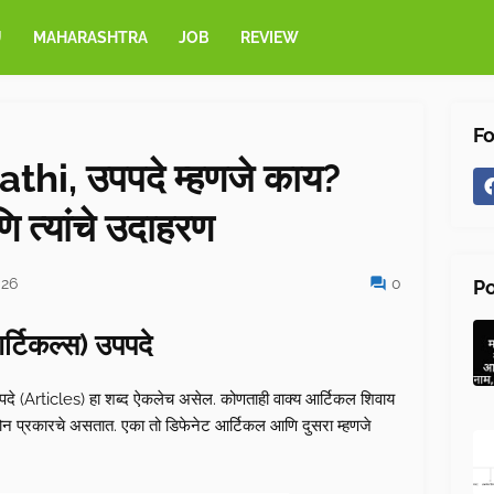
U
MAHARASHTRA
JOB
REVIEW
Fo
thi, उपपदे म्हणजे काय?
ि त्यांचे उदाहरण
026
0
Po
र्टिकल्स) उपपदे
ही उपपदे (Articles) हा शब्द ऐकलेच असेल. कोणताही वाक्य आर्टिकल शिवाय
हे दोन प्रकारचे असतात. एका तो डिफेनेट आर्टिकल आणि दुसरा म्हणजे