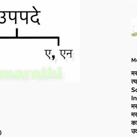
Mo
मर
त्
S
In
मर
मर
का
उ
s)