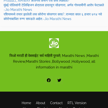
Product, AMWAY बिजनेस करून पैसे कसे मिळवावे?
मुंबई पोलिसांनी टेलिव्हिजन क्षेत्राला हादरवून सोडणारा, अर्णव गोस्वामीनी आरोप फेटाळले
-Jio Marathi News
रशियामध्ये तयार झालेली लस कोरोना संपवणार काय़?..राज्यात काल ६ हजार ७१४ नवे
कोरोनाबाधित रुग्ण सापडले आहेत.-Jio Marathi News
जिओ मराठी ही वेबसाईट सर्व माहिती पुरवते, Marathi News ,Marathi
Review,Marathi Stories ,Bollywood ,Hollywood, all
information in marathi
Home
About
Contact
RTL Version