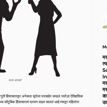
Mo
मर
त्
S
In
नवरा-बायको
मर
मर
का
रगुती हिंसाचारातून अनेकदा सूनेला घराबाहेर काढलं जाते.हा ऐतिहासिक
उ
सध्या कौटुंबिक हिंसाचाराचं प्रमाण वाढत चाललं आहे.त्यातून महिलांना