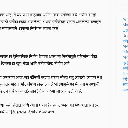
.
्क आहे. ते घर जरी भाड्याचे असेल किंवा पतीच्या नावे असेल दोन्ही
Ac
म्हणजे पतीचा हक्क असलेल्या अथवा पतीसोबत राहात असलेल्या घरातून
Mar
 न्यायलयाने आपल्या निर्णयात स्पस्ट केले.
Ud
Reg
रजि
AM
in
ठासमोर हा ऐतिहासिक निर्णय देण्यात आला या निर्णयामुळे महिलांना मोठा
AMW
मुं
े दिलेला हा खूप मोठा आणि ऐतिहासिक निर्णय आहे.
अर्
Ne
करण्यात आला.सर्व फॅमिली एकाच घरात सोबत राहू लागली. त्याच्या मधे
रशि
ांतर मोठ्या भांडणांमध्ये होऊ लागले.भांडणामुळे एकमेकांना मारण्याची
काय़
रुग
ॉकडाउन मधे फारकत(तलाक) केस संख्या जास्त वाढली आहे.
ावरून होतात.आणि त्यांना घराबाहेर हाकलण्यात येते पण आता स्त्रिया
वाची माहिती इतरांना देखील शेअर करा.