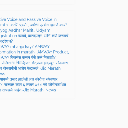
tive Voice and Passive Voice in
athi, कर्तरी प्रयोग, कर्मणी प्रयोग म्हणजे काय?
yog Aadhar Mahiti, Udyam
istration फायदे, कागदपत्र, आणि कसे करायचे
स्ट्रेशन?
WAY mhanje kay? AMWAY
formation in marathi, AMWAY Product,
AY बिजनेस करून पैसे कसे मिळवावे?
बई पोलिसांनी टेलिव्हिजन क्षेत्राला हादरवून सोडणारा,
णव गोस्वामीनी आरोप फेटाळले -Jio Marathi
ws
यामध्ये तयार झालेली लस कोरोना संपवणार
?..राज्यात काल ६ हजार ७१४ नवे कोरोनाबाधित
्ण सापडले आहेत.-Jio Marathi News