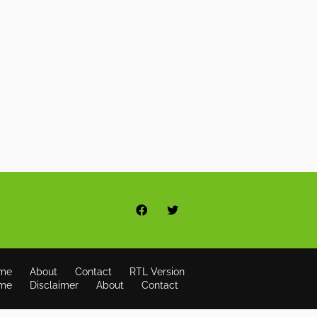
me
About
Contact
RTL Version
me
Disclaimer
About
Contact