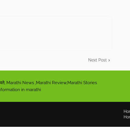
Next Post
ी पुरवते, Marathi News ,Marathi Review,Marathi Stories
nformation in marathi
Ho
Ho