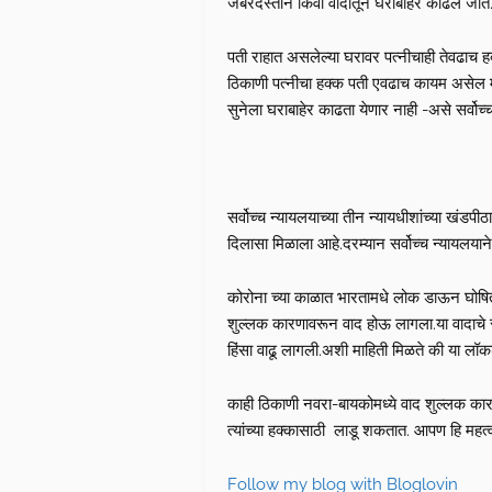
जबरदस्तीने किंवा वादातून घराबाहेर काढलं जातं
पती राहात असलेल्या घरावर पत्नीचाही तेवढाच हक
ठिकाणी पत्नीचा हक्क पती एवढाच कायम असेल 
सुनेला घराबाहेर काढता येणार नाही -असे सर्वोच्च
सर्वोच्च न्यायलयाच्या तीन न्यायधीशांच्या खंडपी
दिलासा मिळाला आहे.दरम्यान सर्वोच्च न्यायलयान
कोरोना च्या काळात भारतामधे लोक डाऊन घोषित 
शुल्लक कारणावरून वाद होऊ लागला.या वादाचे रूप
हिंसा वाढू लागली.अशी माहिती मिळते की या ल
काही ठिकाणी नवरा-बायकोमध्ये वाद शुल्लक कारण
त्यांच्या हक्कासाठी लाडू शकतात. आपण हि महत्
Follow my blog with Bloglovin