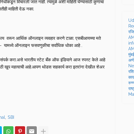
तिनिधींकडून विचारली जात नाही. त्यामुळे अशी माहिती घेण्यासाठी कुणाचा
तीही माहिती देऊ नका.
Ud
Reg
रजि
AM
ायफाय वरून आर्थिक ऑनलाइन व्यवहार करणे टाळा. एसबीआयच्या मते
in
कते - यामध्ये ऑनलाइन फसवणुकीचा सर्वाधिक धोका आहे .
AMW
मुं
 संपर्क करा.असे भारतीय स्टेट बँक ऑफ इंडियाने आज स्पस्ट केले आहे
अर्
Ne
ांसाठी खूप महत्वाची आहे.आपण थोडस सहकार्य करा इतरांना देखील शेअर
रशि
काय़
रुग
राष
Ma
nal
SBI