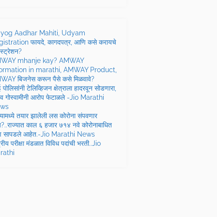
yog Aadhar Mahiti, Udyam
istration फायदे, कागदपत्र, आणि कसे करायचे
स्ट्रेशन?
WAY mhanje kay? AMWAY
formation in marathi, AMWAY Product,
AY बिजनेस करून पैसे कसे मिळवावे?
बई पोलिसांनी टेलिव्हिजन क्षेत्राला हादरवून सोडणारा,
णव गोस्वामीनी आरोप फेटाळले -Jio Marathi
ws
यामध्ये तयार झालेली लस कोरोना संपवणार
?..राज्यात काल ६ हजार ७१४ नवे कोरोनाबाधित
्ण सापडले आहेत.-Jio Marathi News
्ट्रीय परीक्षा मंडळात विविध पदांची भरती..Jio
rathi