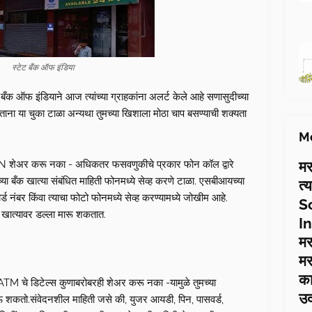
स्टेट बँक ऑफ इंडिया
ेट बँक ऑफ इंडियाने आज त्यांच्या ग्राहकांना अलर्ट केले आहे सणासुदीच्या
ना या चुका टाळा अन्यथा तुमच्या खिशाला मोठा चाप बसण्याची शक्यता
Mo
मर
शेअर करू नका - अधिकतर फसवणुकीचे प्रकार फोन कॉल द्वारे
मच्या बँक खात्या संबंधित माहिती फोनमध्ये सेव्ह करणे टाळा. एसबीआयच्या
त्
्ड नंबर किंवा त्याचा फोटो फोनमध्ये सेव्ह करण्यामध्ये जोखीम आहे.
S
 खात्यावर डल्ला मारू शकतात.
In
मर
मर
का
. ATM चे डिटेल्स कुणाबरोबरही शेअर करू नका -यामुळे तुमच्या
उ
ोऊ शकतो.संवेदनशील माहिती जसे की, युजर आयडी, पिन, पासवर्ड,