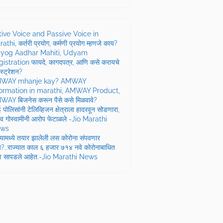
tive Voice and Passive Voice in
athi, कर्तरी प्रयोग, कर्मणी प्रयोग म्हणजे काय?
yog Aadhar Mahiti, Udyam
istration फायदे, कागदपत्र, आणि कसे करायचे
स्ट्रेशन?
WAY mhanje kay? AMWAY
formation in marathi, AMWAY Product,
AY बिजनेस करून पैसे कसे मिळवावे?
बई पोलिसांनी टेलिव्हिजन क्षेत्राला हादरवून सोडणारा,
णव गोस्वामीनी आरोप फेटाळले -Jio Marathi
ws
यामध्ये तयार झालेली लस कोरोना संपवणार
?..राज्यात काल ६ हजार ७१४ नवे कोरोनाबाधित
्ण सापडले आहेत.-Jio Marathi News