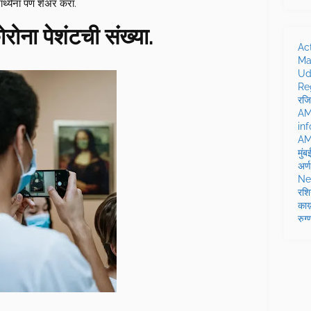
यार्थ्यंना पण शेअर करा.
ोना पेशंटची संख्या.
Ac
Mar
Ud
Reg
रजि
AM
in
AMW
मुं
अर्
Ne
रशि
काय़
रुग