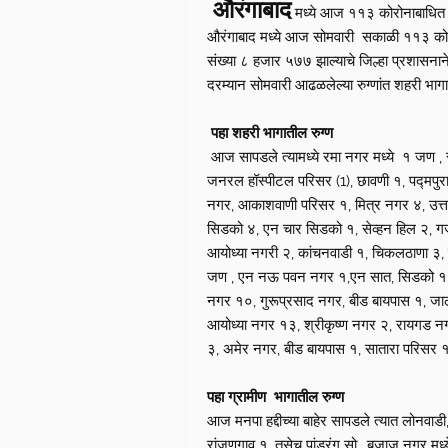
औरंगाबाद
मध्ये आज ११३ कोरोनाबाधित र
औरंगाबाद मध्ये आज सोमवारी सकाळी ११३ कोरोना
संख्या ८ हजार ५७७ झाल्याचे जिल्हा प्रशासनान
दरम्यान सोमवारी आढळलेल्या रुग्णांत शहरी भ
पहा शहरी भागातील रुग्ण
आज सापडले त्यामध्ये रमा नगर मध्ये १ जण , साद
जनरल हॉस्पीटल परिसर (1), छावणी १, पद्मपुर
नगर, आकाशवाणी परिसर १, मित्र नगर ४, उत्तरा
सिडको ४, एन चार सिडको १, सेव्हन हिल २, ग
आयोध्या नगरी २, कांचनवाडी १, चिकलठाणा ३, व
जण , एन नऊ पवन नगर १,एन सात, सिडको १, ज
नगर १०, गुरूप्रसाद नगर, बीड बायपास १, जा
आयोध्या नगर १३, श्रीकृष्ण नगर २, रायगड नगर 
३, अमेर नगर, बीड बायपास १, सातारा परिसर 
पहा ग्रामीण भागातील रुग्ण
आज मनपा हद्दीच्या बाहेर सापडले त्यात लोनवाडी,
रांजणगाव १, तसेच पांडुरंग सो., बजाज नगर मध