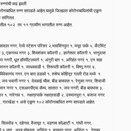
ुग्णांची वाढ झाली
बाधित रुग्ण सापडले आहेत.यामुळे जिल्ह्यात कोरोनाबाधितांची एकूण
े सांगितल.
ागातील १०२ तर ११ ग्रामीण भागातील रुग्ण आहेत.
ात नगर, रेल्वे स्टेशन परिसर २,भावसिंगपुरा १, मयूर पार्क ५, कँटोंमेट
ा ३, एकनाथ नगर ३, शिवशंकर कॉलनी ८, ज्ञानेश्वर कॉलनी १, भानुदास
 नगरी, धूत हॉस्पीटलमागे १, अंगुरी बाग १, अरिहंत नगर १, एन सहा
जानन कॉलनी १, जाधववाडी १, तिरूपती कॉलनी १, विष्णू नगर ४,
िवेकानंद नगर, एन बारा हडको १, तसेच कोहिनूर गल्ली रोड मध्ये १
य भवानी नगर १, देवळाई चौक, बीड बायपास १, रेणुका नगर, शिवाजी
लान नगर १, एसआरपीएफ कॅम्प, सातारा १, जय नगरी, बीड बायपास ३,
१, नारेगाव १, नक्षत्रपार्क नक्षत्रवाडी २, उस्मानपुरा १, बजाज नगर
१, गारखेडा १ असे एकूण १०२ कोरोनाबाधित रुग्ण सापडले आहेत.
 सिल्लोड १, दहेगाव, वैजापूर १, वडगाव कोल्हाटी १, गांधी नगर,
्ये १ जण , अरब मोहल्ला, अजिंठा १, हनुमान नगर, अजिंठा १, रेणुका