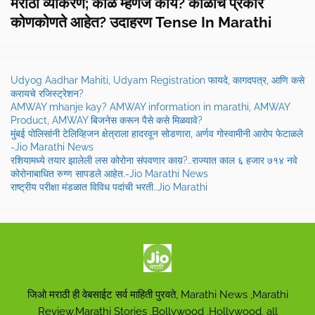
मराठी व्याकरण; काळ म्हणजे काय? काळाचे प्रकार
कोणकोणते आहेत? उदाहरण Tense In Marathi
Udyog Aadhar Mahiti, Udyam Registration फायदे, कागदपत्र, आणि कसे
करायचे रजिस्ट्रेशन?
AMWAY mhanje kay? AMWAY information in marathi, AMWAY
Product, AMWAY बिजनेस करून पैसे कसे मिळवावे?
मुंबई पोलिसांनी टेलिव्हिजन क्षेत्राला हादरवून सोडणारा, अर्णव गोस्वामीनी आरोप फेटाळले
-Jio Marathi News
रशियामध्ये तयार झालेली लस कोरोना संपवणार काय़?..राज्यात काल ६ हजार ७१४ नवे
कोरोनाबाधित रुग्ण सापडले आहेत.-Jio Marathi News
राष्ट्रीय परीक्षा मंडळात विविध पदांची भरती..Jio Marathi
जिओ मराठी ही वेबसाईट सर्व माहिती पुरवते, Marathi News ,Marathi
Review,Marathi Stories ,Bollywood ,Hollywood, all