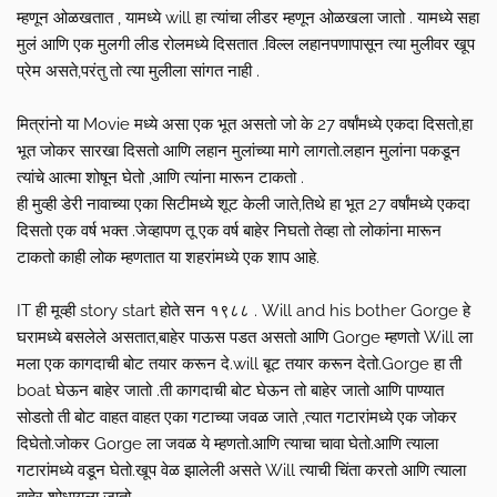
म्हणून ओळखतात , यामध्ये will हा त्यांचा लीडर म्हणून ओळखला जातो . यामध्ये सहा
मुलं आणि एक मुलगी लीड रोलमध्ये दिसतात .विल्ल लहानपणापासून त्या मुलीवर खूप
प्रेम असते,परंतु तो त्या मुलीला सांगत नाही .
मित्रांनो या Movie मध्ये असा एक भूत असतो जो के 27 वर्षांमध्ये एकदा दिसतो,हा
भूत जोकर सारखा दिसतो आणि लहान मुलांच्या मागे लागतो.लहान मुलांना पकडून
त्यांचे आत्मा शोषून घेतो ,आणि त्यांना मारून टाकतो .
ही मुव्ही डेरी नावाच्या एका सिटीमध्ये शूट केली जाते,तिथे हा भूत 27 वर्षांमध्ये एकदा
दिसतो एक वर्ष भक्त .जेव्हापण तू एक वर्ष बाहेर निघतो तेव्हा तो लोकांना मारून
टाकतो काही लोक म्हणतात या शहरांमध्ये एक शाप आहे.
IT ही मूव्ही story start होते सन १९८८ . Will and his bother Gorge हे
घरामध्ये बसलेले असतात,बाहेर पाऊस पडत असतो आणि Gorge म्हणतो Will ला
मला एक कागदाची बोट तयार करून दे.will बूट तयार करून देतो.Gorge हा ती
boat घेऊन बाहेर जातो .ती कागदाची बोट घेऊन तो बाहेर जातो आणि पाण्यात
सोडतो ती बोट वाहत वाहत एका गटाच्या जवळ जाते ,त्यात गटारांमध्ये एक जोकर
दिघेतो.जोकर Gorge ला जवळ ये म्हणतो.आणि त्याचा चावा घेतो.आणि त्याला
गटारांमध्ये वडून घेतो.खूप वेळ झालेली असते Will त्याची चिंता करतो आणि त्याला